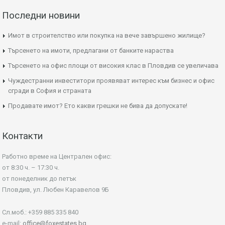
Последни новини
Имот в строителство или покупка на вече завършено жилище?
Търсенето на имоти, предлагани от банките нараства
Търсенето на офис площи от високия клас в Пловдив се увеличава
Чуждестранни инвеститори проявяват интерес към бизнес и офис
сгради в София и страната
Продавате имот? Ето какви грешки не бива да допускате!
Контакти
Работно време на Централен офис:
от 8:30 ч. – 17:30 ч.
от понеделник до петък
Пловдив, ул. Любен Каравелов 9Б
Сл.моб.: +359 885 335 840
e-mail:
office@foxestates.bg