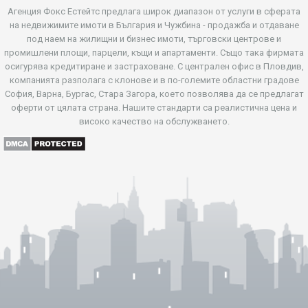
Агенция Фокс Естейтс предлага широк диапазон от услуги в сферата
на недвижимите имоти в България и Чужбина - продажба и отдаване
под наем на жилищни и бизнес имоти, търговски центрове и
промишлени площи, парцели, къщи и апартаменти. Също така фирмата
осигурява кредитиране и застраховане. С централен офис в Пловдив,
компанията разполага с клонове и в по-големите областни градове
София, Варна, Бургас, Стара Загора, което позволява да се предлагат
оферти от цялата страна. Нашите стандарти са реалистична цена и
високо качество на обслужването.