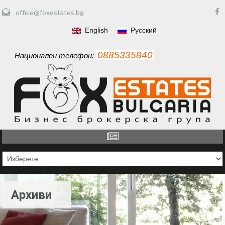
office@foxestates.bg
English
Русский
0885335840
Национален телефон:
Архиви