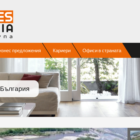
изнес предложения
Кариери
Офиси в страната
 България