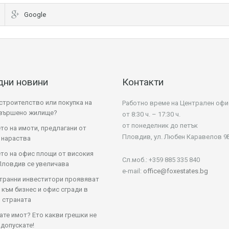
Google
дни новини
Контакти
строителство или покупка на
Работно време на Централен офи
авършено жилище?
от 8:30 ч. – 17:30 ч.
от понеделник до петък
то на имоти, предлагани от
Пловдив, ул. Любен Каравелов 9
 нараства
то на офис площи от високия
Сл.моб.: +359 885 335 840
Пловдив се увеличава
e-mail:
office@foxestates.bg
транни инвеститори проявяват
 към бизнес и офис сгради в
 страната
те имот? Ето какви грешки не
 допускате!