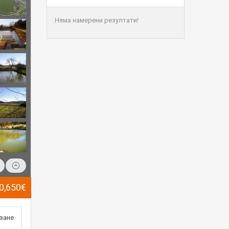
Няма намерени резултати!
0,650€
ване