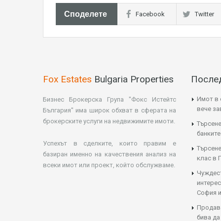
Споделете
Facebook
Twitter
Fox Estates
Bulgaria Properties
После
Имот в 
Бизнес Брокерска Група "Фокс Истейтс
вече з
България" има широк обхват в сферата на
брокерските услуги на недвижимите имоти.
Търсене
банките
Успехът в сделките, които правим е
Търсене
базиран именно на качествения анализ на
клас в 
всеки имот или проект, който обслужваме.
Чуждес
интерес
София и
Продава
бива да