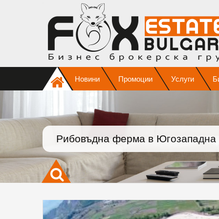
Новини
Промоции
Услуги
Б
Рибовъдна ферма в Югозападна