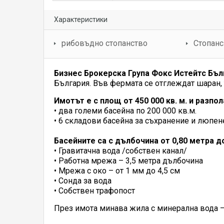
Характеристики
рибовъдно стопанство
Стопанс
Бизнес Брокерска Група Фокс Истейтс Бъл
България. Във фермата се отглеждат шаран, т
Имотът е с площ от 450 000 кв. м. и разпол
• два големи басейна по 200 000 кв.м.
• 6 складови басейна за съхранение и люпен
Басейните са с дълбочина от 0,80 метра до
• Гравитачна вода /собствен канал/
• Работна мрежа – 3,5 метра дълбочина
• Мрежа с око – от 1 мм до 4,5 см
• Сонда за вода
• Собствен трафопост
През имота минава жила с минерална вода –