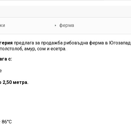
ки
ферма
герия
предлага за продажба рибовъдна ферма в Югозапад
олстолоб, амур, сом и есетра.
ага с:
е
 2,50 метра.
 86°С