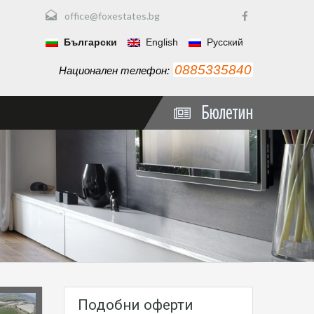
office@foxestates.bg
Български
English
Русский
0885335840
Национален телефон:
Бюлетин
Подобни оферти