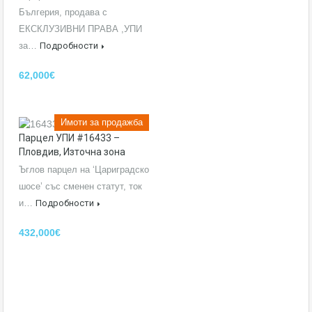
Бългерия, продава с
ЕКСКЛУЗИВНИ ПРАВА ,УПИ
за…
Подробности
62,000€
Имоти за продажба
парцел УПИ #16433 –
Пловдив, Източна зона
Ъглов парцел на ‘Цариградско
шосе’ със сменен статут, ток
и…
Подробности
432,000€