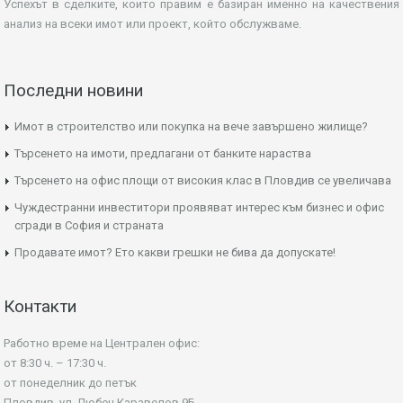
Успехът в сделките, които правим е базиран именно на качествения
анализ на всеки имот или проект, който обслужваме.
Последни новини
Имот в строителство или покупка на вече завършено жилище?
Търсенето на имоти, предлагани от банките нараства
Търсенето на офис площи от високия клас в Пловдив се увеличава
Чуждестранни инвеститори проявяват интерес към бизнес и офис
сгради в София и страната
Продавате имот? Ето какви грешки не бива да допускате!
Контакти
Работно време на Централен офис:
от 8:30 ч. – 17:30 ч.
от понеделник до петък
Пловдив, ул. Любен Каравелов 9Б