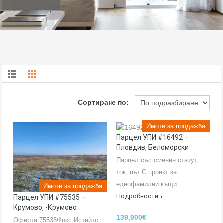
Сортиране по:
Имоти за продажба
парцел УПИ #16492 –
Пловдив, Беломорски
Парцел със сменен статут,
ток, път.С проект за
еднофамилни къщи…
Имоти за продажба
Подробности
парцел УПИ #75535 –
Крумово, -Крумово
139,900€
Оферта 75535Фокс Истейтс