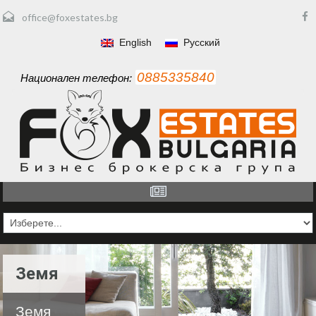
office@foxestates.bg
English
Русский
0885335840
Национален телефон:
Земя
Земя