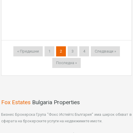
« Предишни
1
2
3
4
Следващи »
Последна »
Fox Estates
Bulgaria Properties
Бизнес Брокерска Група "Фокс Истейтс България" има широк обхват в
сферата на брокерските услуги на недвижимите имоти.