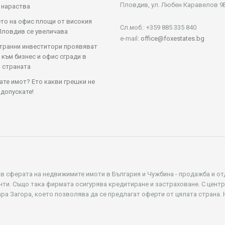
Пловдив, ул. Любен Каравелов 9
 нараства
то на офис площи от високия
Сл.моб.: +359 885 335 840
Пловдив се увеличава
e-mail:
office@foxestates.bg
транни инвеститори проявяват
 към бизнес и офис сгради в
 страната
те имот? Ето какви грешки не
 допускате!
 в сферата на недвижимите имоти в България и Чужбина - продажба и от
нти. Също така фирмата осигурява кредитиране и застраховане. С цент
ара Загора, което позволява да се предлагат оферти от цялата страна.