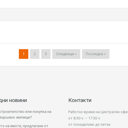
1
2
3
Следващи »
Последна »
дни новини
Контакти
строителство или покупка на
Работно време на Централен офи
авършено жилище?
от 8:30 ч. – 17:30 ч.
от понеделник до петък
то на имоти, предлагани от