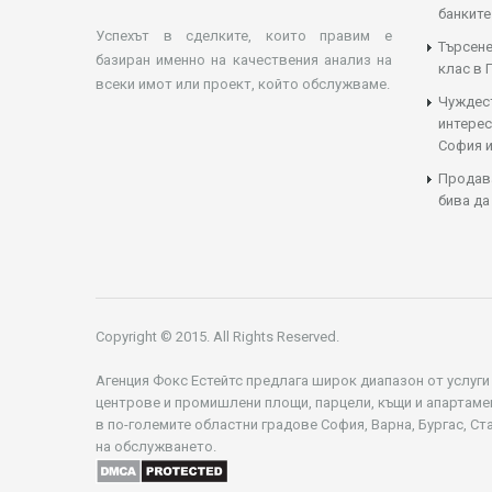
банките
Успехът в сделките, които правим е
Търсене
базиран именно на качествения анализ на
клас в 
всеки имот или проект, който обслужваме.
Чуждес
интерес
София и
Продава
бива да
Copyright © 2015. All Rights Reserved.
Агенция Фокс Естейтс предлага широк диапазон от услуги
центрове и промишлени площи, парцели, къщи и апартаме
в по-големите областни градове София, Варна, Бургас, Ст
на обслужването.