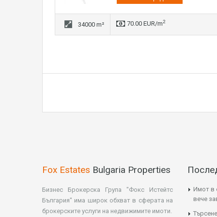
2
70.00 EUR/m
34000 m²
Fox Estates
Bulgaria Properties
После
Имот в 
Бизнес Брокерска Група "Фокс Истейтс
вече з
България" има широк обхват в сферата на
брокерските услуги на недвижимите имоти.
Търсене