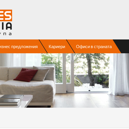
изнес предложения
Кариери
Офиси в страната