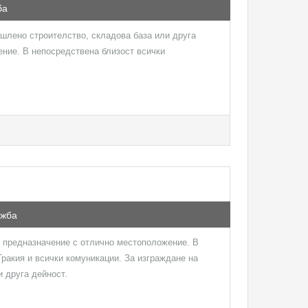
ба
шлено строителство, складова база или друга
ние. В непосредствена близост всички
ажба
 предназначение с отлично местоположение. В
ракия и всички комуникации. За изграждане на
и друга дейност.