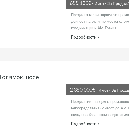
655,130€
- Имоти За Продаж
Предлага ме ви парцел за проми
дейност на отлично местоположе
комуникации и АМ Тракия.
Подробности
 Голямок.шосе
2,380,000€
- Имоти За Прод
Предлагаме парцел с променено
непосредствена близост до АМ Т
складова база, производство ил
Подробности