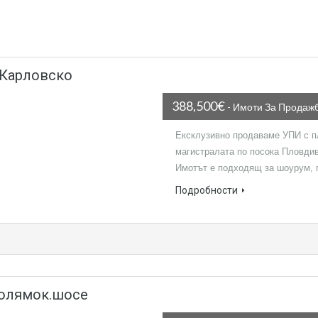
 Карловско
388,500€
- Имоти За Продаж
Ексклузивно продаваме УПИ с п
магистралата по посока Пловдив
Имотът е подходящ за шоурум,
Подробности
Голямок.шосе