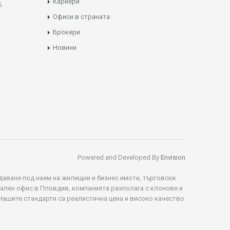
Кариери
Б
Офиси в страната
Брокери
Новини
Powered and Developed By
Envision
даване под наем на жилищни и бизнес имоти, търговски
рален офис в Пловдив, компанията разполага с клонове и
 Нашите стандарти са реалистична цена и високо качество