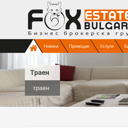
Новини
Промоции
Услуги
Б
Траен
траен