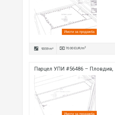
Имоти за продажба
2
70.00 EUR/m
9359 m²
парцел УПИ #56486 – Пловдив,
Имоти за продажба