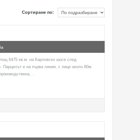
Сортиране по:
ба
лощ 6475 кв.м. на Карловско шосе след
. Парцелът е на първа линия, с лице около 80м.
 производствена,…