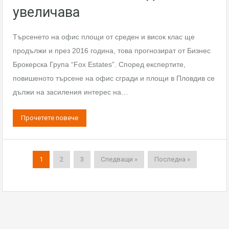
увеличава
Търсенето на офис площи от среден и висок клас ще
продължи и през 2016 година, това прогнозират от Бизнес
Брокерска Група “Fox Estates”. Според експертите,
повишеното търсене на офис сгради и площи в Пловдив се
дължи на засиления интерес на…
Прочетете повече
1
2
3
Следващи »
Последна »