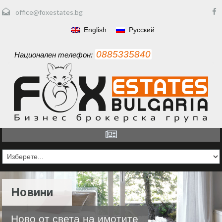
office@foxestates.bg
English
Русский
0885335840
Национален телефон:
Новини
Ново от света на имотите