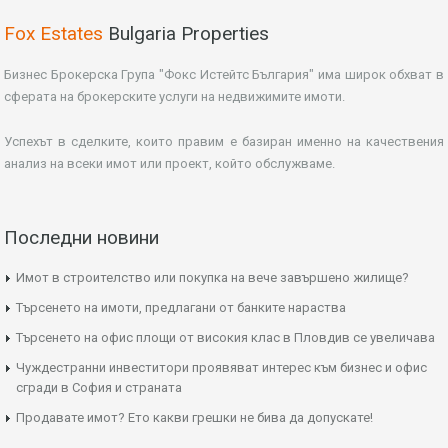
Fox Estates
Bulgaria Properties
Бизнес Брокерска Група "Фокс Истейтс България" има широк обхват в
сферата на брокерските услуги на недвижимите имоти.
Успехът в сделките, които правим е базиран именно на качествения
анализ на всеки имот или проект, който обслужваме.
Последни новини
Имот в строителство или покупка на вече завършено жилище?
Търсенето на имоти, предлагани от банките нараства
Търсенето на офис площи от високия клас в Пловдив се увеличава
Чуждестранни инвеститори проявяват интерес към бизнес и офис
сгради в София и страната
Продавате имот? Ето какви грешки не бива да допускате!