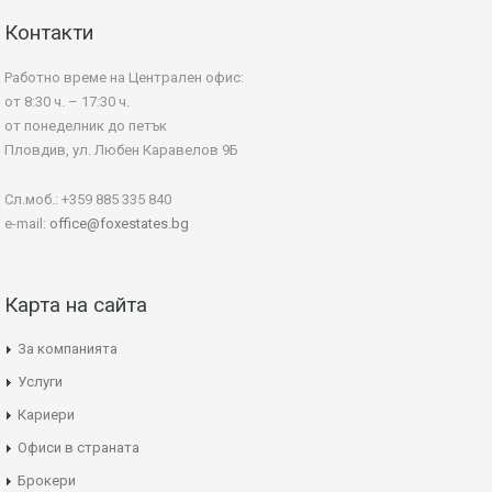
Контакти
Работно време на Централен офис:
от 8:30 ч. – 17:30 ч.
от понеделник до петък
Пловдив, ул. Любен Каравелов 9Б
Сл.моб.: +359 885 335 840
e-mail:
office@foxestates.bg
Карта на сайта
За компанията
Услуги
Кариери
Офиси в страната
Брокери