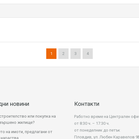
1
2
3
4
дни новини
Контакти
строителство или покупка на
Работно време на Централен офи
авършено жилище?
от 8:30 ч. – 17:30 ч.
от понеделник до петък
то на имоти, предлагани от
Пловдив, ул. Любен Каравелов 9
 нараства