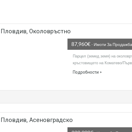
– Пловдив, Околовръстно
87,960€
- Имоти За Продажб
Парцел (земед.земя) на околовр
кръстовището на Коматево/Първ
Подробности
– Пловдив, Асеновградско