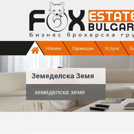
Новини
Промоции
Услуги
Б
Земеделска Земя
земеделска земя