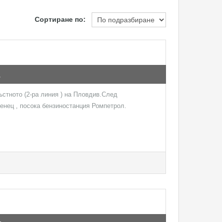
Сортиране по:
а
ъстното (2-ра линия ) на Пловдив.След
енец , посока бензиностанция Ромпетрол.