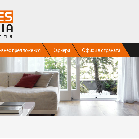
изнес предложения
Кариери
Офиси в страната