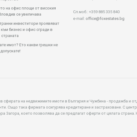
то на офис площи от високия
Сл.моб.: +359 885 335 840
Пловдив се увеличава
e-mail:
office@foxestates.bg
транни инвеститори проявяват
 към бизнес и офис сгради в
 страната
те имот? Ето какви грешки не
 допускате!
 в сферата на недвижимите имоти в България и Чужбина - продажба и от
нти. Също така фирмата осигурява кредитиране и застраховане. С цент
ара Загора, което позволява да се предлагат оферти от цялата страна.