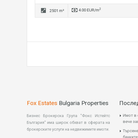
2
4.00 EUR/m
2501 m²
Fox Estates
Bulgaria Properties
После
Имот в 
Бизнес Брокерска Група "Фокс Истейтс
вече з
България" има широк обхват в сферата на
брокерските услуги на недвижимите имоти.
Търсене
банките