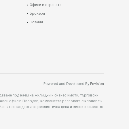
Офиси в страната
Брокери
Новини
Powered and Developed By
Envision
даване под наем на жилищни и бизнес имоти, търговски
рален офис в Пловдив, компанията разполага с клонове и
 Нашите стандарти са реалистична цена и високо качество