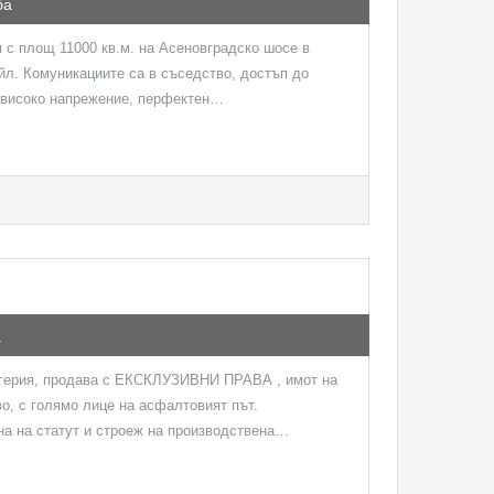
ба
с площ 11000 кв.м. на Асеновградско шосе в
йл. Комуникациите са в съседство, достъп до
а високо напрежение, перфектен…
а
герия, продава с ЕКСКЛУЗИВНИ ПРАВА , имот на
о, с голямо лице на асфалтовият път.
а на статут и строеж на производствена…