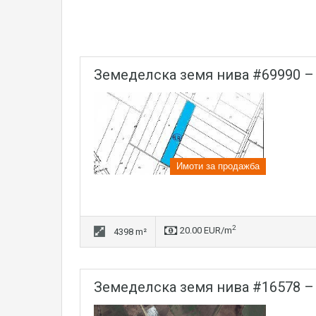
земеделска земя нива #69990 
Имоти за продажба
2
20.00 EUR/m
4398 m²
земеделска земя нива #16578 