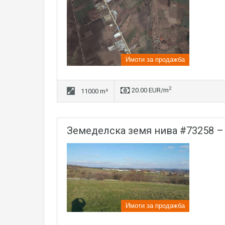
Имоти за продажба
2
20.00 EUR/m
11000 m²
земеделска земя нива #73258 –
Имоти за продажба