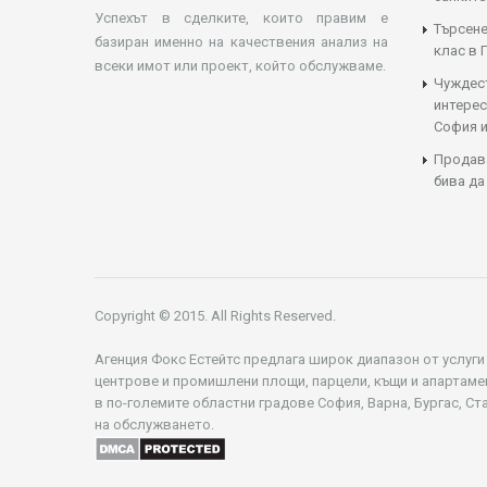
Успехът в сделките, които правим е
Търсене
базиран именно на качествения анализ на
клас в 
всеки имот или проект, който обслужваме.
Чуждес
интерес
София и
Продава
бива да
Copyright © 2015. All Rights Reserved.
Агенция Фокс Естейтс предлага широк диапазон от услуги
центрове и промишлени площи, парцели, къщи и апартаме
в по-големите областни градове София, Варна, Бургас, Ст
на обслужването.