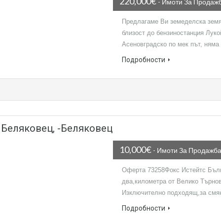
220,000€
- Имоти За Продаж
Предлагаме Ви земеделска земя 
близост до бензиностанция Луко
Асеновградско по мек път, ням
Подробности
 Беляковец, -Беляковец
10,000€
- Имоти За Продажб
Оферта 73258Фокс Истейтс Бъл
два,километра от Велико Търнов
Изключително подходящ,за смян
Подробности