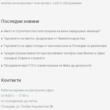
анализ на всеки имот или проект, който обслужваме.
Последни новини
Имот в строителство или покупка на вече завършено жилище?
Търсенето на имоти, предлагани от банките нараства
Търсенето на офис площи от високия клас в Пловдив се увеличава
Чуждестранни инвеститори проявяват интерес към бизнес и офис
сгради в София и страната
Продавате имот? Ето какви грешки не бива да допускате!
Контакти
Работно време на Централен офис:
от 8:30 ч. – 17:30 ч.
от понеделник до петък
Пловдив, ул. Любен Каравелов 9Б