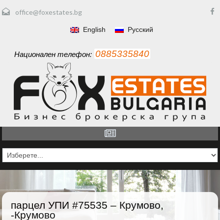
office@foxestates.bg
English
Русский
0885335840
Национален телефон:
парцел УПИ #75535 – Крумово,
-Крумово