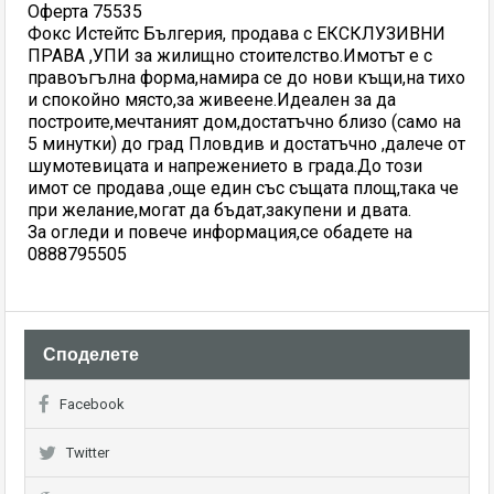
Оферта 75535
Фокс Истейтс Бългерия, продава с ЕКСКЛУЗИВНИ
ПРАВА ,УПИ за жилищно стоителство.Имотът е с
правоъгълна форма,намира се до нови къщи,на тихо
и спокойно място,за живеене.Идеален за да
построите,мечтаният дом,достатъчно близо (само на
5 минутки) до град Пловдив и достатъчно ,далече от
шумотевицата и напрежението в града.До този
имот се продава ,още един със същата площ,така че
при желание,могат да бъдат,закупени и двата.
За огледи и повече информация,се обадете на
0888795505
Споделете
Facebook
Twitter