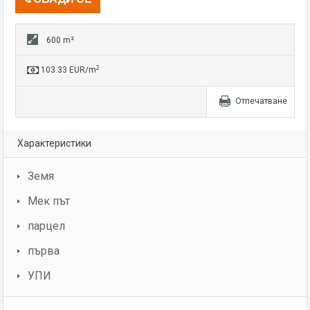
600 m²
2
103.33 EUR/m
Отпечатване
Характеристики
Земя
Мек път
парцел
първа
УПИ